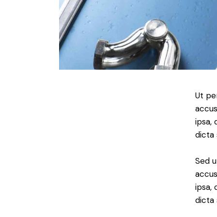
Ut pe
accus
ipsa,
dicta
Sed u
accus
ipsa,
dicta