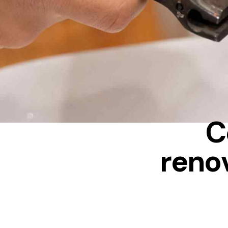
C
renov