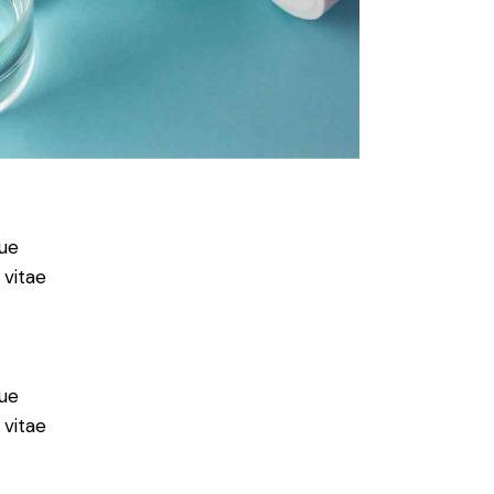
ue
 vitae
ue
 vitae