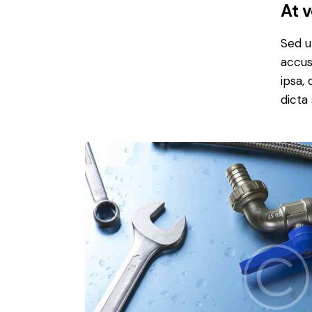
At 
Sed u
accus
ipsa,
dicta 