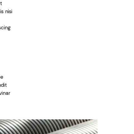
t
s nisi
scing
e
ce
ndit
vinar