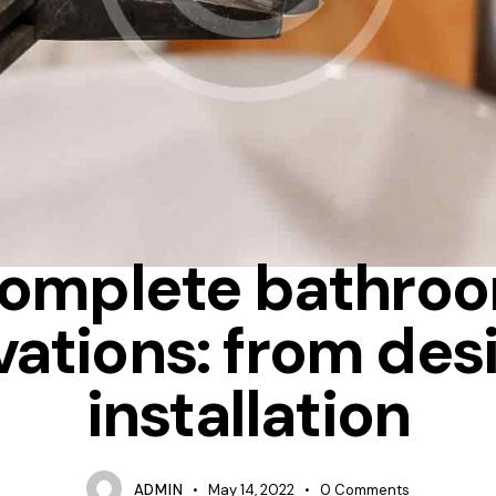
TIPS
omplete bathro
ations: from des
installation
ADMIN
May 14, 2022
0
Comments