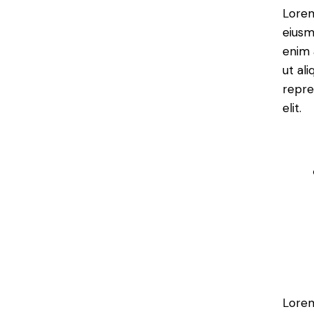
Lorem
eiusm
enim 
ut al
repre
elit.
Lorem