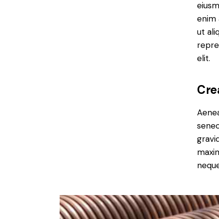
eiusm
enim 
ut al
repre
elit.
Cre
Aenea
senec
gravid
maxim
neque