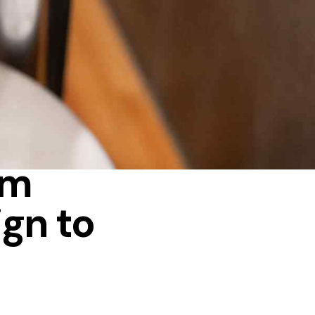
om
ign to