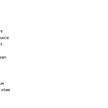
mi
Fusce
et
nean
ue
 vitae