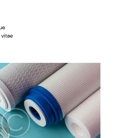
ue
 vitae