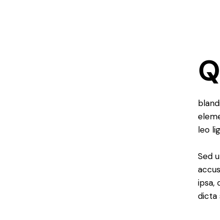
bland
eleme
leo li
Sed u
accus
ipsa,
dicta