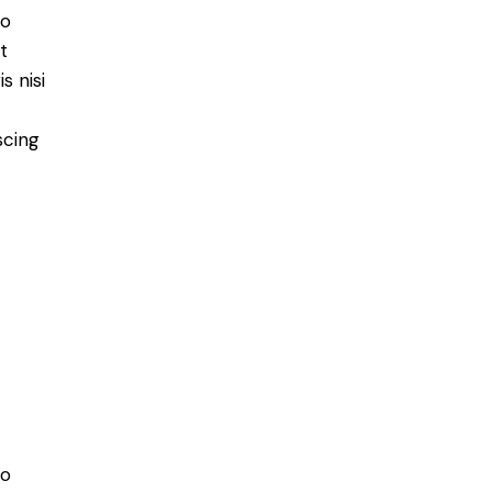
do
t
s nisi
scing
do