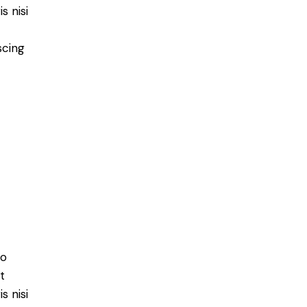
s nisi
scing
do
t
s nisi