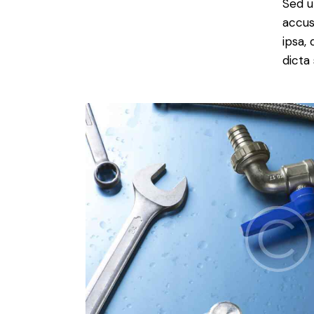
Sed u
accus
ipsa,
dicta 