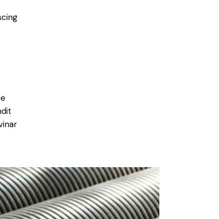
scing
e
ce
ndit
vinar