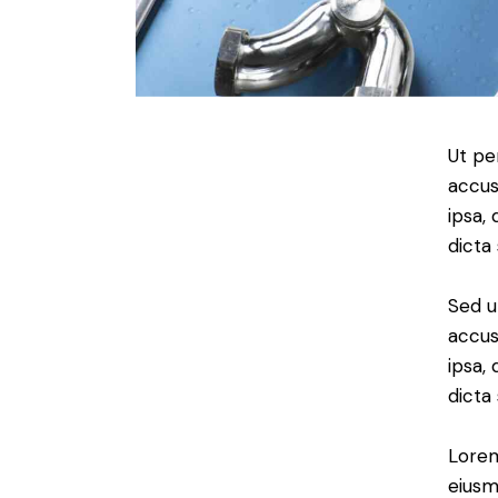
Ut pe
accus
ipsa,
dicta
Sed u
accus
ipsa,
dicta
Lorem
eiusm