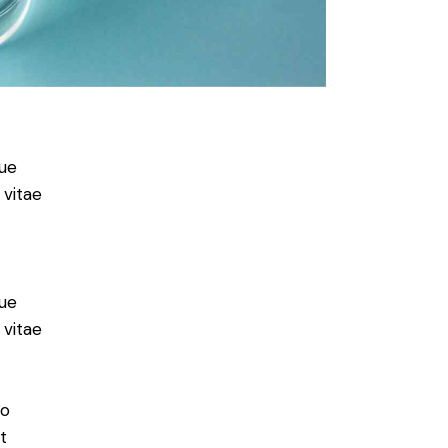
ue
 vitae
ue
 vitae
do
t