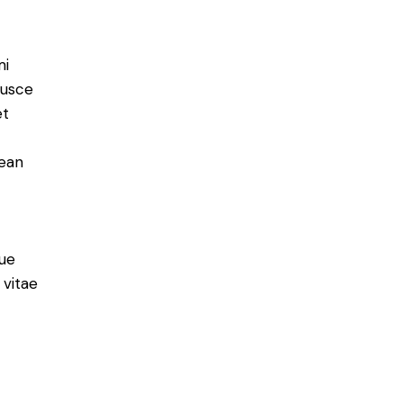
mi
Fusce
et
nean
ue
 vitae