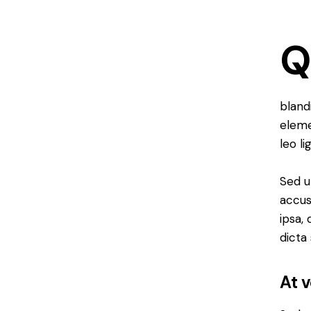
bland
eleme
leo li
Sed u
accus
ipsa,
dicta
At 