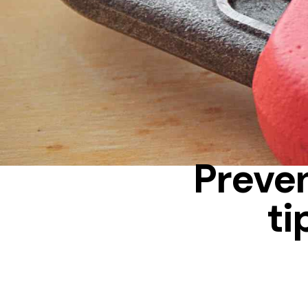
Preven
ti