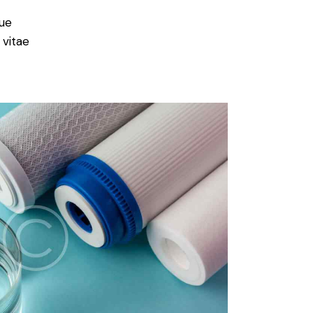
ue
 vitae