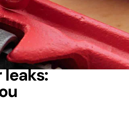
 leaks:
you