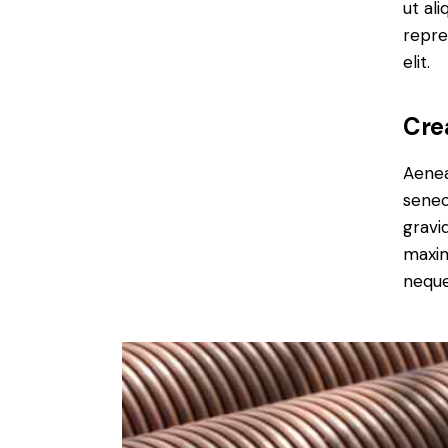
ut al
repre
elit.
Cre
Aenea
senec
gravid
maxim
neque