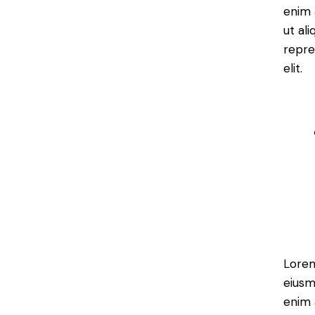
enim 
ut al
repre
elit.
Lorem
eiusm
enim 