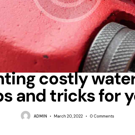
PIPELINE
ting costly water
ps and tricks for 
ADMIN
March 20, 2022
0
Comments